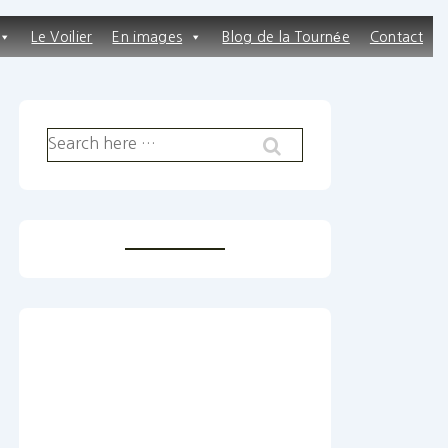
Le Voilier
En images
Blog de la Tournée
Contact
Recherche
pour: