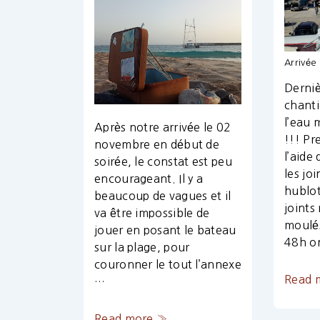
Arrivée
Derniè
chanti
l’eau 
Après notre arrivée le 02
!!! Pr
novembre en début de
l’aide 
soirée, le constat est peu
les jo
encourageant. Il y a
hublot
beaucoup de vagues et il
joints
va être impossible de
moulés
jouer en posant le bateau
48h o
sur la plage, pour
couronner le tout l’annexe
Prépar
Read 
…
avant
départ
Préparation
Read more »