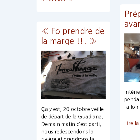
2
spectacle
Pré
Maio
/
ava
Cap
« Fo prendre de
Vert
la marge !!! »
Intéri
pendan
falloi
Ça y est, 20 octobre veille
de départ de la Guadiana.
Lire l
Demain matin c’est parti,
nous redescendons la
rivière et prendrons la