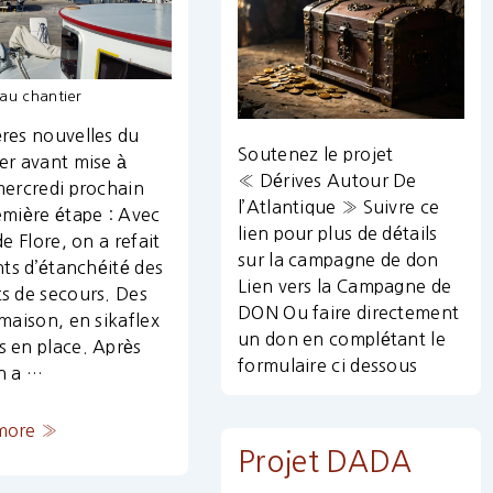
 au chantier
res nouvelles du
Soutenez le projet
er avant mise à
« Dérives Autour De
mercredi prochain
l’Atlantique » Suivre ce
emière étape : Avec
lien pour plus de détails
de Flore, on a refait
sur la campagne de don
ints d’étanchéité des
Lien vers la Campagne de
s de secours. Des
DON Ou faire directement
 maison, en sikaflex
un don en complétant le
 en place. Après
formulaire ci dessous
n a …
ation
more »
Projet DADA