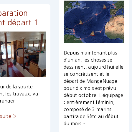
paration
nt départ 1
Depuis maintenant plus
d’un an, les choses se
dessinent, aujourd’hui elle
se concrétisent et le
départ de MangeNuage
eur de la yourte
pour dix mois est prévu
t les travaux, va
début octobre. L’équipage
r ranger
: entièrement féminin,
composé de 3 marins
a suite ›
partira de Sète au début
du mois …