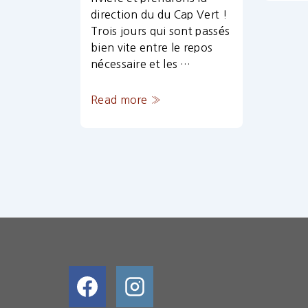
direction du du Cap Vert !
Trois jours qui sont passés
bien vite entre le repos
nécessaire et les …
« Fo
Read more »
prendre
de
la
marge !!! »