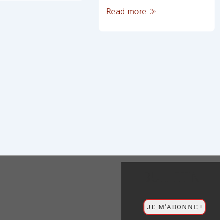
Projet
Read more »
DADA
BULLETIN