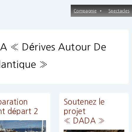
Main
Compagnie
Spectacles
Navigation
 « Dérives Autour De
tlantique »
paration
Soutenez le
nt départ 2
projet
« DADA »