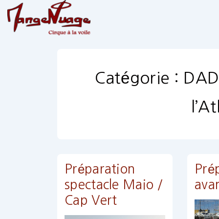
↓
passer
au
contenu
principal
Catégorie :
DADA
l’A
Préparation
Pré
spectacle Maio /
ava
Cap Vert