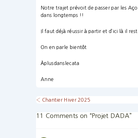
Notre trajet prévoit de passer par les Aço
dans longtemps !!
Il faut déjà réussir à partir et d’ici là il r
On en parle bientôt
Àplusdanslecata
Anne
Navigation
Previous
‹ Chantier Hiver 2025
Post
de
is
11 Comments on “
Projet DADA
”
l’article