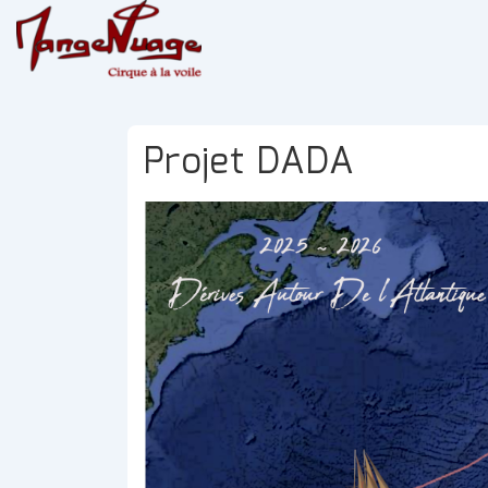
↓
passer
au
contenu
principal
Projet DADA