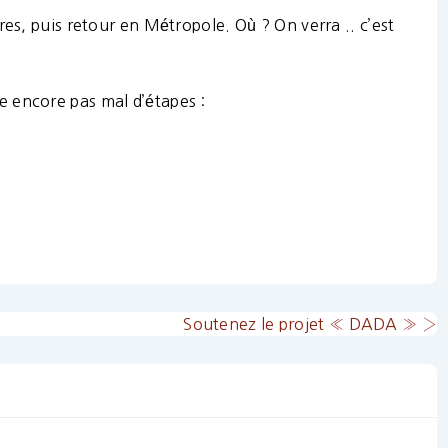
res, puis retour en Métropole. Où ? On verra .. c’est
este encore pas mal d’étapes :
Next
Soutenez le projet « DADA » ›
Post
is