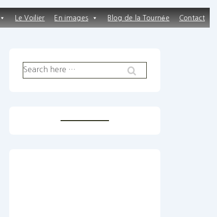
Le Voilier
En images
Blog de la Tournée
Contact
Recherche
pour: