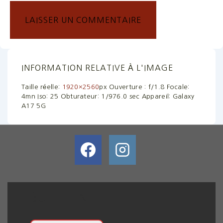
INFORMATION RELATIVE À L'IMAGE
Taille réelle:
1920×2560
px
Ouverture : f/1.8
Focale:
4mn
Iso: 25
Obturateur: 1/976.0 sec
Appareil: Galaxy
A17 5G
BULLETIN