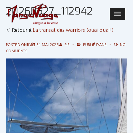
↓
20260527_112942
passer
Main
au
Navigatio
contenu
‹ Retour à
La transat des warriors (ouai ouai!)
principal
POSTED ONBY
31 MAI 2026
PIR
PUBLIÉ DANS
NO
COMMENTS