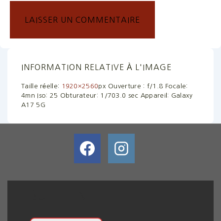
INFORMATION RELATIVE À L'IMAGE
Taille réelle:
1920×2560
px
Ouverture : f/1.8
Focale:
4mn
Iso: 25
Obturateur: 1/703.0 sec
Appareil: Galaxy
A17 5G
BULLETIN