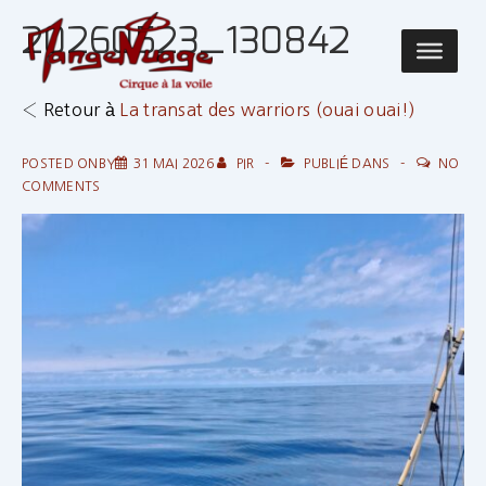
↓
20260523_130842
passer
Main
au
Navigatio
contenu
‹ Retour à
La transat des warriors (ouai ouai!)
principal
POSTED ONBY
31 MAI 2026
PIR
PUBLIÉ DANS
NO
COMMENTS