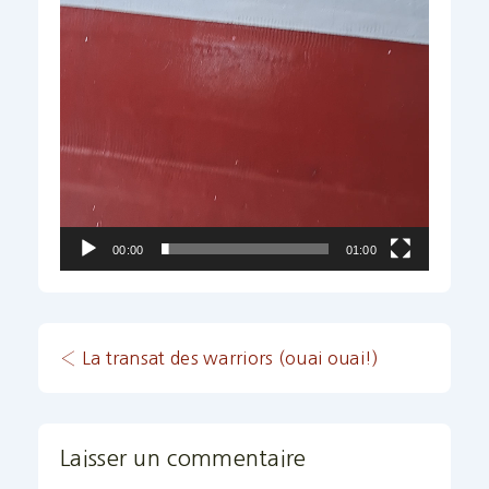
00:00
01:00
Navigation
Previous
‹ La transat des warriors (ouai ouai!)
Post
de
is
l’article
Laisser un commentaire