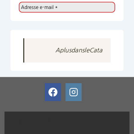
AplusdansleCata
BULLETIN