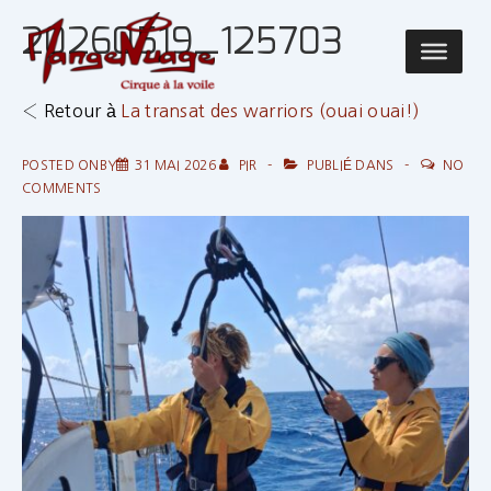
↓
20260519_125703
passer
Main
au
Navigatio
contenu
‹ Retour à
La transat des warriors (ouai ouai!)
principal
POSTED ONBY
31 MAI 2026
PIR
PUBLIÉ DANS
NO
COMMENTS