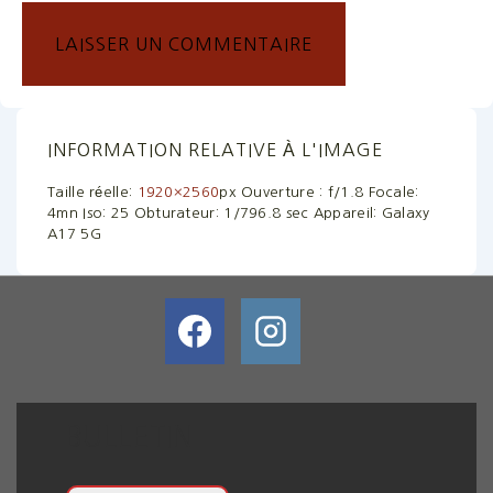
INFORMATION RELATIVE À L'IMAGE
Taille réelle:
1920×2560
px
Ouverture : f/1.8
Focale:
4mn
Iso: 25
Obturateur: 1/796.8 sec
Appareil: Galaxy
A17 5G
BULLETIN