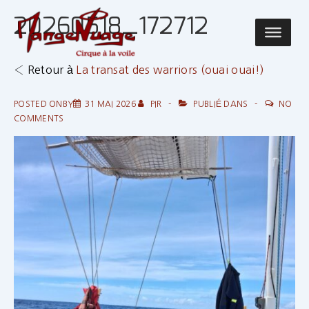
↓
20260518_172712
passer
Main
au
Navigatio
contenu
‹ Retour à
La transat des warriors (ouai ouai!)
principal
POSTED ONBY
31 MAI 2026
PIR
PUBLIÉ DANS
NO
COMMENTS