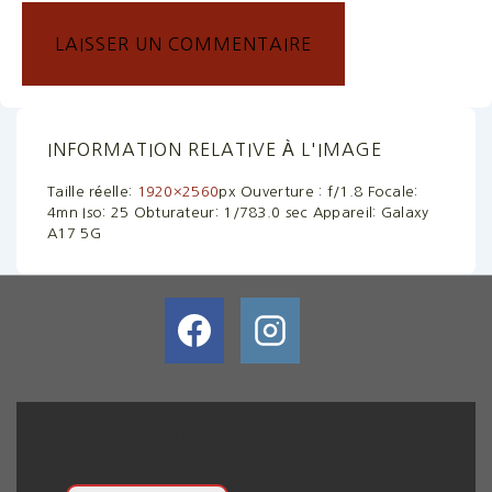
INFORMATION RELATIVE À L'IMAGE
Taille réelle:
1920×2560
px
Ouverture : f/1.8
Focale:
4mn
Iso: 25
Obturateur: 1/783.0 sec
Appareil: Galaxy
A17 5G
BULLETIN