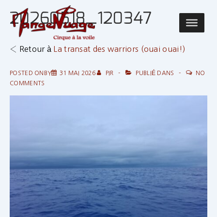
↓
20260518_120347
passer
Main
au
Navigatio
contenu
‹ Retour à
La transat des warriors (ouai ouai!)
principal
POSTED ONBY
31 MAI 2026
PIR
PUBLIÉ DANS
NO
COMMENTS