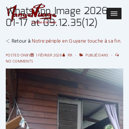
↓
WhatsApp Image 2026-
passer
Main
au
01-17 at 09.12.35(12)
Navigatio
contenu
principal
‹ Retour à
Notre périple en Guyane touche à sa fin.
POSTED ONBY
1 FÉVRIER 2026
PIR
PUBLIÉ DANS
NO COMMENTS