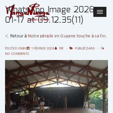
↓
WhatsApp Image 2026-
passer
Main
au
01-17 at 09.12.35(11)
Navigatio
contenu
principal
‹ Retour à
Notre périple en Guyane touche à sa fin.
POSTED ONBY
1 FÉVRIER 2026
PIR
PUBLIÉ DANS
NO COMMENTS