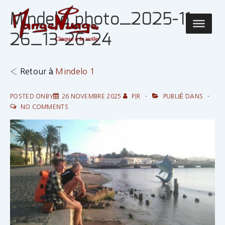
↓
Mindelo photo_2025-11-
passer
Main
au
26_13-26-24
Navigatio
contenu
principal
‹ Retour à
Mindelo 1
POSTED ONBY
26 NOVEMBRE 2025
PIR
PUBLIÉ DANS
NO COMMENTS