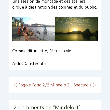
une session de montage et des ateliers
cirque à destination des copines et du public.
Comme dit Juliette, Merci la vie
APlusDansLeCata
Navigation
Previous
Next
‹ Fogo e Fogo 2/2
Mindelo 2 – Spectacle ›
Post
Post
de
is
is
l’article
2 Comments on “
Mindelo 1
”