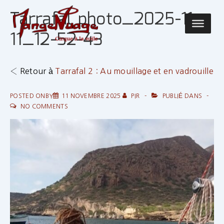
↓
Tarrafal photo_2025-11-
passer
Main
au
11_12-52-43
Navigatio
contenu
principal
‹ Retour à
Tarrafal 2 : Au mouillage et en vadrouille
POSTED ONBY
11 NOVEMBRE 2025
PIR
PUBLIÉ DANS
NO COMMENTS