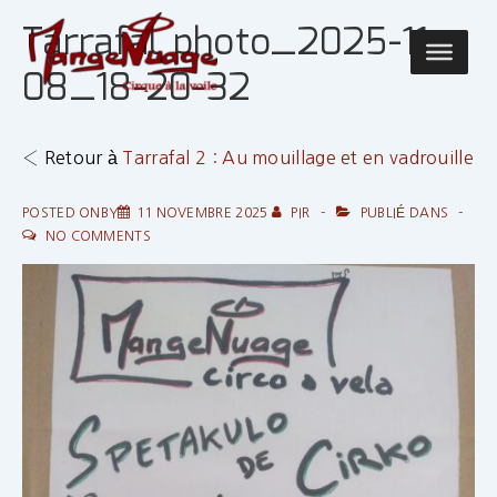
↓
Tarrafal photo_2025-11-
passer
Main
au
08_18-20-32
Navigatio
contenu
principal
‹ Retour à
Tarrafal 2 : Au mouillage et en vadrouille
POSTED ONBY
11 NOVEMBRE 2025
PIR
PUBLIÉ DANS
NO COMMENTS