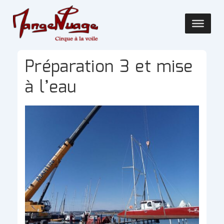
↓
passer
Main
au
Navigatio
contenu
principal
Préparation 3 et mise
à l’eau