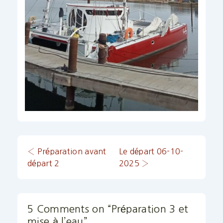
Navigation
Previous
Next
‹ Préparation avant
Le départ 06-10-
Post
Post
départ 2
2025 ›
de
is
is
l’article
5 Comments on “
Préparation 3 et
mise à l’eau
”