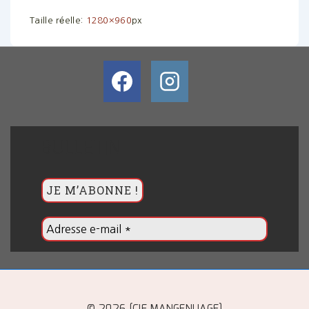
Taille réelle:
1280×960
px
BULLETIN