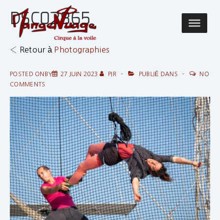
↓
DSC02865
passer
Main
au
Navigatio
contenu
‹ Retour à
Photographies
principal
POSTED ONBY
27 JUIN 2023
PIR
PUBLIÉ DANS
NO
COMMENTS