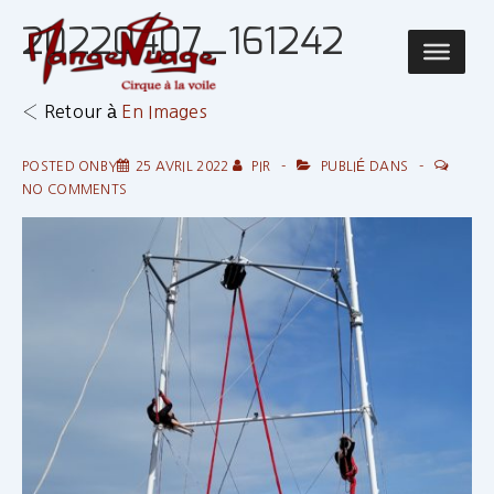
↓
20220407_161242
passer
Main
au
Navigatio
contenu
‹ Retour à
En Images
principal
POSTED ONBY
25 AVRIL 2022
PIR
PUBLIÉ DANS
NO COMMENTS