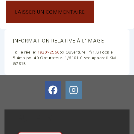
INFORMATION RELATIVE À L'IMAGE
Taille réelle:
1920×2560
px
Ouverture : f/1.8
Focale:
5.4mn
Iso: 40
Obturateur: 1/6101.0 sec
Appareil: SM-
G781B
BULLETIN