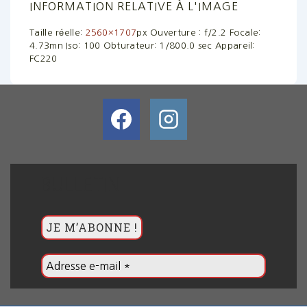
INFORMATION RELATIVE À L'IMAGE
Taille réelle:
2560×1707
px
Ouverture : f/2.2
Focale:
4.73mn
Iso: 100
Obturateur: 1/800.0 sec
Appareil:
FC220
BULLETIN