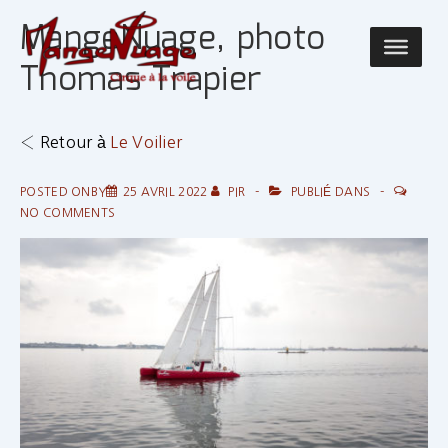
↓
MangeNuage, photo
passer
Main
au
Thomas Trapier
Navigatio
contenu
principal
‹ Retour à
Le Voilier
POSTED ONBY
25 AVRIL 2022
PIR
PUBLIÉ DANS
NO COMMENTS