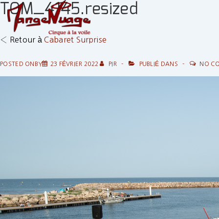
TOM_4145.resized
↓
passer
au
‹ Retour à
Cabaret Surprise
contenu
principal
POSTED ONBY
23 FÉVRIER 2022
PIR
PUBLIÉ DANS
NO C