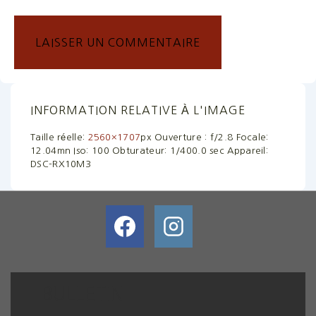
INFORMATION RELATIVE À L'IMAGE
Taille réelle:
2560×1707
px
Ouverture : f/2.8
Focale:
12.04mn
Iso: 100
Obturateur: 1/400.0 sec
Appareil:
DSC-RX10M3
BULLETIN