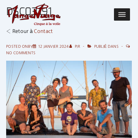
↓
DSC03191
passer
Main
au
Navigatio
contenu
‹ Retour à
Contact
principal
POSTED ONBY
12 JANVIER 2024
PIR
PUBLIÉ DANS
NO COMMENTS