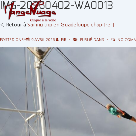
IMG-20260402-WA0013
↓
passer
au
‹ Retour à
Sailing trip en Guadeloupe chapitre II
contenu
principal
POSTED ONBY
9 AVRIL 2026
PIR
PUBLIÉ DANS
NO COM