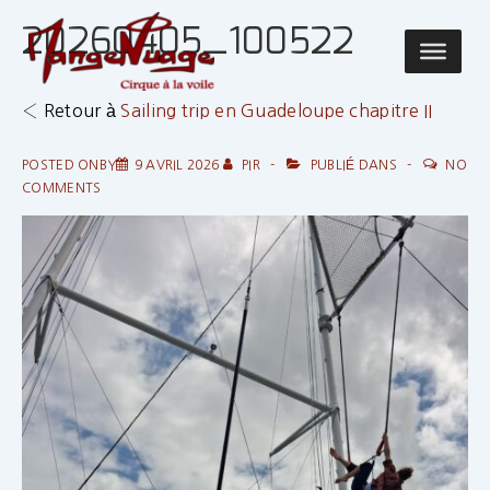
↓
20260405_100522
passer
Main
au
Navigatio
contenu
‹ Retour à
Sailing trip en Guadeloupe chapitre II
principal
POSTED ONBY
9 AVRIL 2026
PIR
PUBLIÉ DANS
NO
COMMENTS