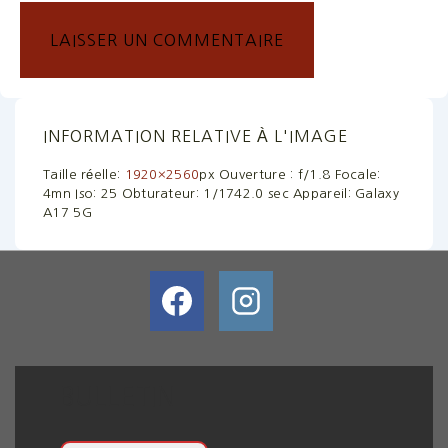
INFORMATION RELATIVE À L'IMAGE
Taille réelle:
1920×2560
px
Ouverture : f/1.8
Focale:
4mn
Iso: 25
Obturateur: 1/1742.0 sec
Appareil: Galaxy
A17 5G
BULLETIN