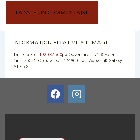
INFORMATION RELATIVE À L'IMAGE
Taille réelle:
1920×2560
px
Ouverture : f/1.8
Focale:
4mn
Iso: 25
Obturateur: 1/490.0 sec
Appareil: Galaxy
A17 5G
BULLETIN