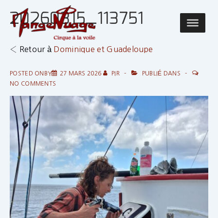
↓
20260315_113751
passer
Main
au
Navigatio
contenu
‹ Retour à
Dominique et Guadeloupe
principal
POSTED ONBY
27 MARS 2026
PIR
PUBLIÉ DANS
NO COMMENTS