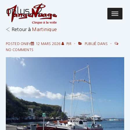
↓
oplus_2
passer
Main
au
Navigatio
contenu
‹ Retour à
Martinique
principal
POSTED ONBY
12 MARS 2026
PIR
PUBLIÉ DANS
NO COMMENTS