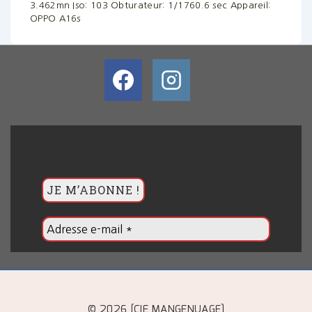
3.462mn
Iso: 103
Obturateur: 1/1760.6 sec
Appareil:
OPPO A16s
BULLETIN
© 2026 [CIE MANGENUAGE]