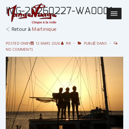
↓
IMG-20260227-WA0001
passer
Main
au
Navigatio
contenu
‹ Retour à
Martinique
principal
POSTED ONBY
12 MARS 2026
PIR
PUBLIÉ DANS
NO COMMENTS