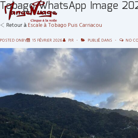
Tobago WhatsApp Image 2026
↓
passer
au
‹ Retour à
Escale à Tobago Puis Carriacou
contenu
principal
POSTED ONBY
15 FÉVRIER 2026
PIR
PUBLIÉ DANS
NO C