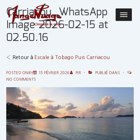
↓
Carriacou_WhatsApp
passer
Main
au
Image 2026-02-15 at
Navigatio
contenu
02.50.16
principal
‹ Retour à
Escale à Tobago Puis Carriacou
POSTED ONBY
15 FÉVRIER 2026
PIR
PUBLIÉ DANS
NO COMMENTS