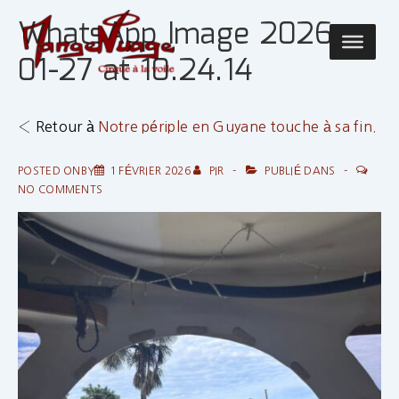
↓
WhatsApp Image 2026-
passer
Main
au
01-27 at 10.24.14
Navigatio
contenu
principal
‹ Retour à
Notre périple en Guyane touche à sa fin.
POSTED ONBY
1 FÉVRIER 2026
PIR
PUBLIÉ DANS
NO COMMENTS