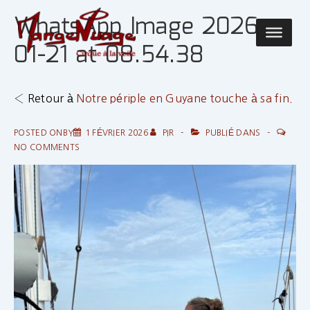
↓
WhatsApp Image 2026-
passer
Main
au
01-21 at 08.54.38
Navigatio
contenu
principal
‹ Retour à
Notre périple en Guyane touche à sa fin.
POSTED ONBY
1 FÉVRIER 2026
PIR
PUBLIÉ DANS
NO COMMENTS