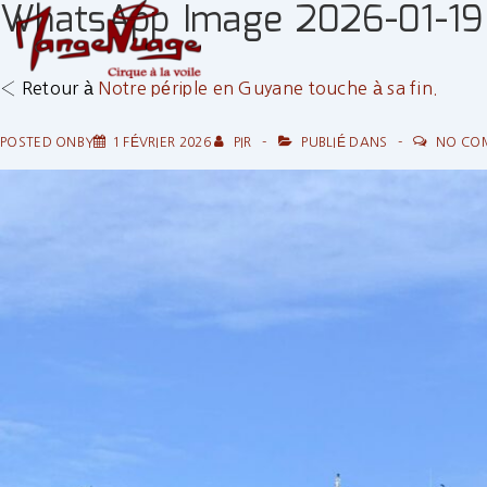
WhatsApp Image 2026-01-19 
↓
passer
au
‹ Retour à
Notre périple en Guyane touche à sa fin.
contenu
principal
POSTED ONBY
1 FÉVRIER 2026
PIR
PUBLIÉ DANS
NO CO