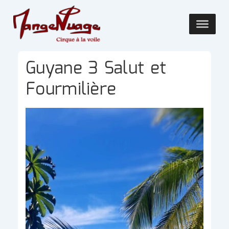
↓
passer
Main
au
Navigatio
contenu
principal
Guyane 3 Salut et
Fourmilière