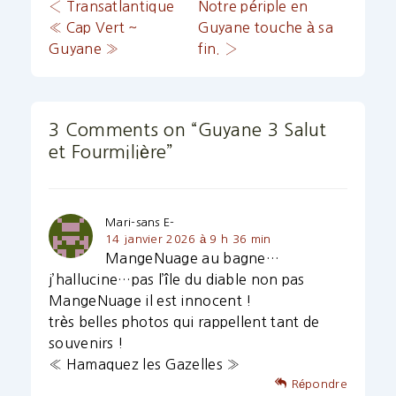
Navigation
Previous
Next
‹ Transatlantique
Notre périple en
Post
Post
« Cap Vert ~
Guyane touche à sa
de
is
is
Guyane »
fin. ›
l’article
3 Comments on “
Guyane 3 Salut
et Fourmilière
”
Mari-sans E-
14 janvier 2026 à 9 h 36 min
MangeNuage au bagne…
j’hallucine…pas l’île du diable non pas
MangeNuage il est innocent !
très belles photos qui rappellent tant de
souvenirs !
« Hamaquez les Gazelles »
Répondre