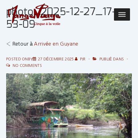
↓
photo_2025-12-27_17-
passer
Main
au
53-09
Navigatio
contenu
principal
‹ Retour à
Arrivée en Guyane
POSTED ONBY
27 DÉCEMBRE 2025
PIR
PUBLIÉ DANS
NO COMMENTS