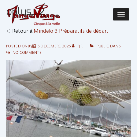
↓
oplus_2
passer
Main
au
Navigatio
contenu
‹ Retour à
Mindelo 3 Préparatifs de départ
principal
POSTED ONBY
5 DÉCEMBRE 2025
PIR
PUBLIÉ DANS
NO COMMENTS