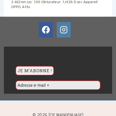
3.462mn
Iso: 100
Obturateur: 1/438.8 sec
Appareil:
OPPO A16s
BULLETIN
© 2026 [CIE MANGENUAGE]