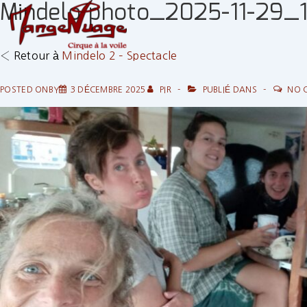
Mindelo photo_2025-11-29_
↓
passer
au
‹ Retour à
Mindelo 2 – Spectacle
contenu
principal
POSTED ONBY
3 DÉCEMBRE 2025
PIR
PUBLIÉ DANS
NO 