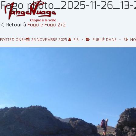
Fogo photo_2025-11-26_13-
↓
passer
au
‹ Retour à
Fogo e Fogo 2/2
contenu
principal
POSTED ONBY
26 NOVEMBRE 2025
PIR
PUBLIÉ DANS
NO