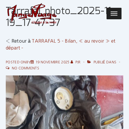
↓
Tarrafal photo_2025-11-
passer
Main
au
19_17-47-37
Navigatio
contenu
principal
‹ Retour à
TARRAFAL 5 – Bilan, « au revoir » et
départ –
POSTED ONBY
19 NOVEMBRE 2025
PIR
PUBLIÉ DANS
NO COMMENTS