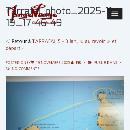
↓
Tarrafal photo_2025-11-
passer
Main
au
19_17-46-49
Navigatio
contenu
principal
‹ Retour à
TARRAFAL 5 – Bilan, « au revoir » et
départ –
POSTED ONBY
19 NOVEMBRE 2025
PIR
PUBLIÉ DANS
NO COMMENTS