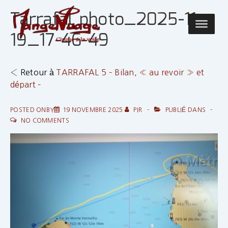
↓
Tarrafal photo_2025-11-
passer
Main
au
19_17-46-49
Navigatio
contenu
principal
‹ Retour à
TARRAFAL 5 – Bilan, « au revoir » et
départ –
POSTED ONBY
19 NOVEMBRE 2025
PIR
PUBLIÉ DANS
NO COMMENTS