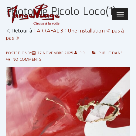
↓
Photo de Picolo Loco(1)
passer
Main
au
Navigatio
contenu
‹ Retour à
TARRAFAL 3 : Une installation « pas à
principal
pas »
POSTED ONBY
17 NOVEMBRE 2025
PIR
PUBLIÉ DANS
NO COMMENTS