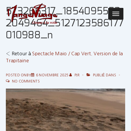
↓
573266317_1854095552
passer
Main
au
2049464_5127123586177
Navigatio
contenu
010988_n
principal
‹ Retour à
Spectacle Maio / Cap Vert. Version de la
Trapitaine
POSTED ONBY
6 NOVEMBRE 2025
PIR
PUBLIÉ DANS
NO COMMENTS