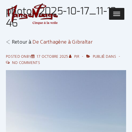
↓
photo_2025-10-17_11-13-
passer
Main
au
46
Navigatio
contenu
principal
‹ Retour à
De Carthagène à Gibraltar
POSTED ONBY
17 OCTOBRE 2025
PIR
PUBLIÉ DANS
NO COMMENTS